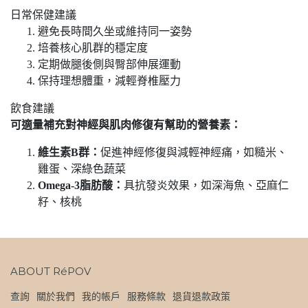
日常保健建議
避免長時間久坐或維持同一姿勢
培養核心肌群的穩定度
定期做腿後側與臀部伸展運動
保持理想體重，減輕脊椎壓力
飲食建議
可適量補充對神經與肌肉修復有幫助的營養素：
維生素B群：
促進神經修復與減輕神經痛，如糙米、
雞蛋、深綠色蔬菜
Omega-3脂肪酸：
具抗發炎效果，如深海魚、亞麻仁
籽、核桃
ABOUT RéPOV
查詢
關於我們
我的帳戶
服務條款
退貨退款政策