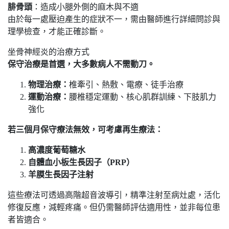
腓骨頭
：造成小腿外側的麻木與不適
由於每一處壓迫產生的症狀不一，需由醫師進行詳細問診與
理學檢查，才能正確診斷。
坐骨神經炎的治療方式
保守治療是首選，大多數病人不需動刀。
物理治療：
椎牽引、熱敷、電療、徒手治療
運動治療：
腰椎穩定運動、核心肌群訓練、下肢肌力
強化
若三個月保守療法無效，可考慮再生療法：
高濃度葡萄糖水
自體血小板生長因子（PRP）
羊膜生長因子注射
這些療法可透過高階超音波導引，精準注射至病灶處，活化
修復反應，減輕疼痛。但仍需醫師評估適用性，並非每位患
者皆適合。