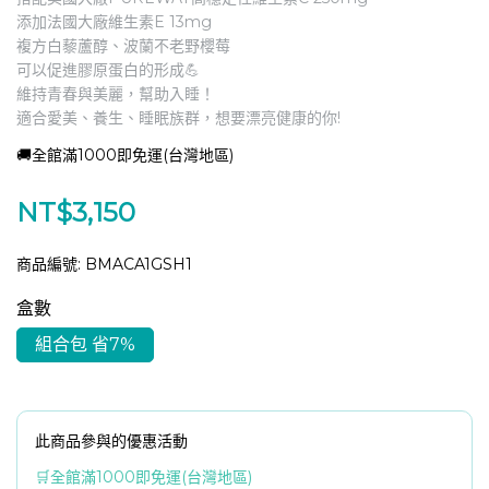
添加法國大廠維生素E 13mg
複方白藜蘆醇、波蘭不老野櫻莓
可以促進膠原蛋白的形成💪
維持青春與美麗，幫助入睡！
適合愛美、養生、睡眠族群，想要漂亮健康的你!
🚚全館滿1000即免運(台灣地區)
NT$3,150
商品編號:
BMACA1GSH1
盒數
組合包 省7%
此商品參與的優惠活動
🛒全館滿1000即免運(台灣地區)