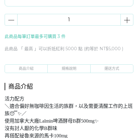
此商品每筆訂單最多可購買 3 件
此商品 「 最高 」可以折抵紅利
5000
點 (約等於
NT$5,000
)
商品介紹
規格說明
運送方式
商品介紹
活力配方
＼適合偏好無咖啡因生活的族群，以及需要清醒工作的上班
族😴✨／
使用加拿大大廠Lalmin啤酒酵母B群500mg✨
沒有討人厭的化學B群味
再搭配祕魯來源的馬卡100mg