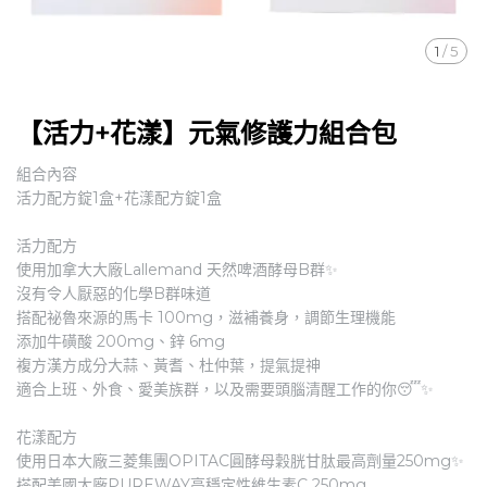
1
/
5
【活力+花漾】元氣修護力組合包
組合內容
活力配方錠1盒+花漾配方錠1盒
活力配方
使用加拿大大廠Lallemand 天然啤酒酵母B群✨
沒有令人厭惡的化學B群味道
搭配祕魯來源的馬卡 100mg，滋補養身，調節生理機能
添加牛磺酸 200mg、鋅 6mg
複方漢方成分大蒜、黃耆、杜仲葉，提氣提神
適合上班、外食、愛美族群，以及需要頭腦清醒工作的你😴✨
花漾配方
使用日本大廠三菱集團OPITAC圓酵母穀胱甘肽最高劑量250mg✨
搭配美國大廠PUREWAY高穩定性維生素C 250mg