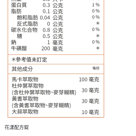
花漾配方錠