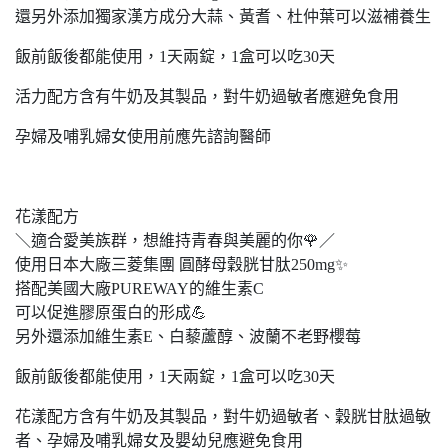
還另外添加獨家漢方成分大蒜、黃耆、杜仲葉可以滋補養生
飯前飯後都能使用，1天兩錠，1盒可以吃30天
活力配方含有牛奶及其製品，對牛奶過敏者應避免食用
孕婦及哺乳婦女使用前應先諮詢醫師
花漾配方
＼適合愛美族群，想維持青春與美麗的你🌹／
使用日本大廠三菱集團 圓酵母穀胱甘肽250mg✨
搭配美國大廠PUREWAY的維生素C
可以促進膠原蛋白的形成💪
另外還添加維生素E、白藜蘆醇、波蘭不老野櫻莓
飯前飯後都能使用，1天兩錠，1盒可以吃30天
花漾配方含有牛奶及其製品，對牛奶過敏者、穀胱甘肽過敏
者、孕婦及哺乳婦女及嬰幼兒應避免食用