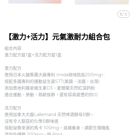
1
/
3
【激力+活力】元氣激耐力組合包
組合內容
激力配方錠1盒+活力配方錠1盒
激力配方
使用日本火腿集團大廠專利 Imida咪唑胜肽200mg✨
搭配多國專利的運動益生菌ST7(美國、法國、台灣)
添加奧地利蕎麥維生素D3、愛爾蘭天然紅藻鈣粉
適合運動、勞動、熟齡族群，還有容易疲憊的你🏃‍♂️
活力配方
使用加拿大大廠Lallemand 天然啤酒酵母B群✨
沒有令人厭惡的化學B群味道
搭配祕魯來源的馬卡 100mg，滋補養身，調節生理機能
添加牛磺酸 200mg、鋅 6mg