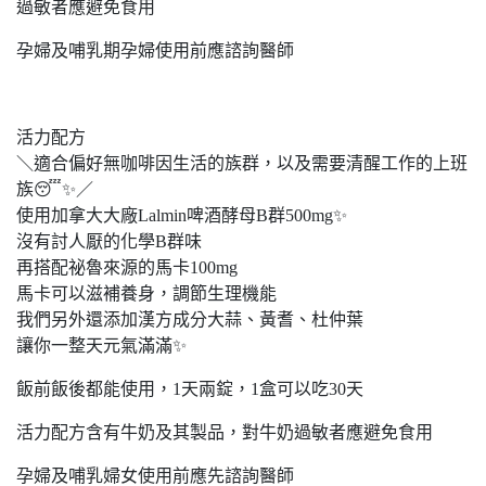
過敏者應避免食用
孕婦及哺乳期孕婦使用前應諮詢醫師
活力配方
＼適合偏好無咖啡因生活的族群，以及需要清醒工作的上班
族😴✨／
使用加拿大大廠Lalmin啤酒酵母B群500mg✨
沒有討人厭的化學B群味
再搭配祕魯來源的馬卡100mg
馬卡可以滋補養身，調節生理機能
我們另外還添加漢方成分大蒜、黃耆、杜仲葉
讓你一整天元氣滿滿✨
飯前飯後都能使用，1天兩錠，1盒可以吃30天
活力配方含有牛奶及其製品，對牛奶過敏者應避免食用
孕婦及哺乳婦女使用前應先諮詢醫師