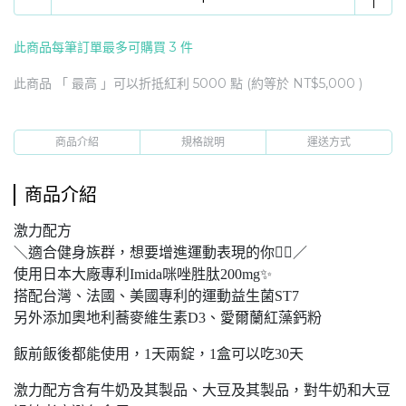
此商品每筆訂單最多可購買 3 件
此商品 「 最高 」可以折抵紅利
5000
點 (約等於
NT$5,000
)
商品介紹
規格說明
運送方式
商品介紹
激力配方
＼適合健身族群，想要增進運動表現的你🏃‍♂️／
使用日本大廠專利Imida咪唑胜肽200mg✨
搭配台灣、法國、美國專利的運動益生菌ST7
另外添加奧地利蕎麥維生素D3、愛爾蘭紅藻鈣粉
飯前飯後都能使用，1天兩錠，1盒可以吃30天
激力配方含有牛奶及其製品、大豆及其製品，對牛奶和大豆