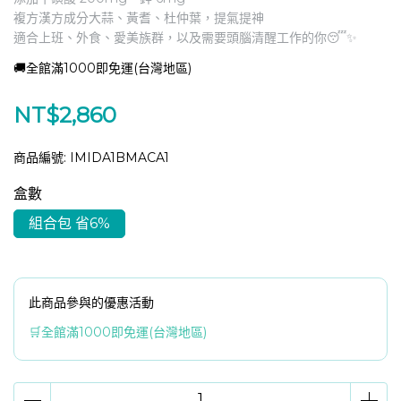
複方漢方成分大蒜、黃耆、杜仲葉，提氣提神
適合上班、外食、愛美族群，以及需要頭腦清醒工作的你😴✨
🚚全館滿1000即免運(台灣地區)
NT$2,860
商品編號:
IMIDA1BMACA1
盒數
組合包 省6%
此商品參與的優惠活動
🛒全館滿1000即免運(台灣地區)