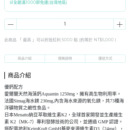
🛒全館滿1000即免運(台灣地區)
此商品 「 最高 」可以折抵紅利
5000
點 (約等於
NT$5,000
)
商品介紹
規格說明
運送方式
商品介紹
優鈣配方
愛爾蘭天然海藻鈣Aquamin 1250mg，擁有高生物利用率。
法國Simag海水鎂 230mg,內含海水來源的氧化鎂，共73種海
洋礦物質之鹼性食品。
日本Menatto納豆萃取維生素K2，全球首家開發並生產維生
素 K2（MK-7）專利發酵技術的公司，並通過 GMP 認證。
搭配奧地利KeimKraft GmbH蕎麥來源維生素D3（24mg），