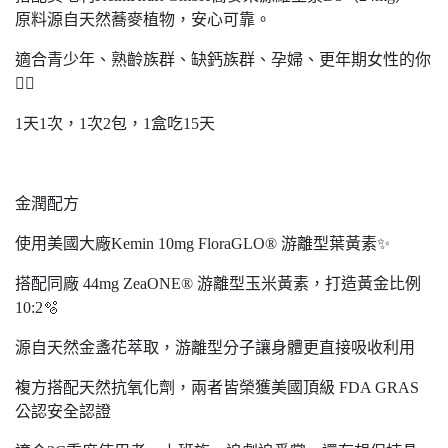
原料源自天然蕎麥植物，安心可靠。
適合青少年、熟齡族群、缺鈣族群、孕婦、更年期女性的你
🏃‍♂️
1天1次，1次2包，1盒吃15天
金潤配方
使用美國大廠Kemin 10mg FloraGLO® 游離型葉黃素✨
搭配同廠 44mg ZeaONE® 游離型玉米黃素，打造黃金比例
10:2🫧
源自天然金盞花萃取，游離型分子讓身體更直接吸收利用
複方搭配天然抗氧化劑，兩者皆榮獲美國頂級 FDA GRAS
公認安全認證