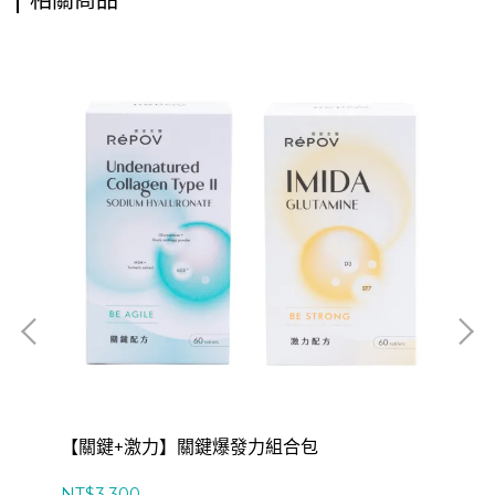
相關商品
【關鍵+激力】關鍵爆發力組合包
【
NT$3,300
NT