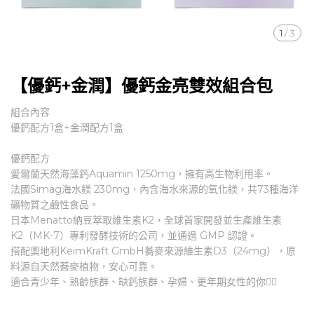
1
/
3
【優鈣+金潤】優鈣金亮雙效組合包
組合內容
優鈣配方1盒+金潤配方1盒
優鈣配方
愛爾蘭天然海藻鈣Aquamin 1250mg，擁有高生物利用率。
法國Simag海水鎂 230mg，內含海水來源的氧化鎂，共73種海洋
礦物質之鹼性食品。
日本Menatto納豆萃取維生素K2，全球首家開發並生產維生素
K2（MK-7）專利發酵技術的公司，並通過 GMP 認證。
搭配奧地利KeimKraft GmbH蕎麥來源維生素D3（24mg），原
料源自天然蕎麥植物，安心可靠。
適合青少年、熟齡族群、缺鈣族群、孕婦、更年期女性的你🏃‍♂️