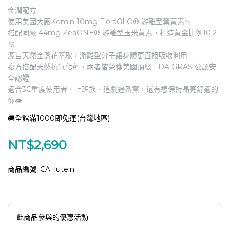
金潤配方
使用美國大廠Kemin 10mg FloraGLO® 游離型葉黃素✨
搭配同廠 44mg ZeaONE® 游離型玉米黃素，打造黃金比例10:2
🫧
源自天然金盞花萃取，游離型分子讓身體更直接吸收利用
複方搭配天然抗氧化劑，兩者皆榮獲美國頂級 FDA GRAS 公認安
全認證
適合3C重度使用者、上班族、追劇追番黨，還有想保持晶亮舒適的
你👁️
🚚全館滿1000即免運(台灣地區)
NT$2,690
商品編號:
CA_lutein
此商品參與的優惠活動