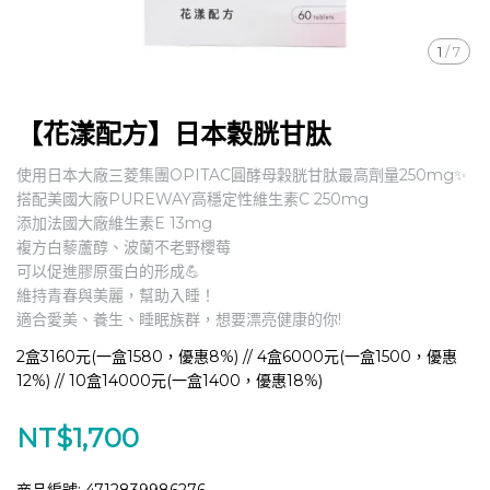
1
/
7
【花漾配方】日本穀胱甘肽
使用日本大廠三菱集團OPITAC圓酵母穀胱甘肽最高劑量250mg✨
搭配美國大廠PUREWAY高穩定性維生素C 250mg
添加法國大廠維生素E 13mg
複方白藜蘆醇、波蘭不老野櫻莓
可以促進膠原蛋白的形成💪
維持青春與美麗，幫助入睡！
適合愛美、養生、睡眠族群，想要漂亮健康的你!
2盒3160元(一盒1580，優惠8%) // 4盒6000元(一盒1500，優惠
12%) // 10盒14000元(一盒1400，優惠18%)
NT$1,700