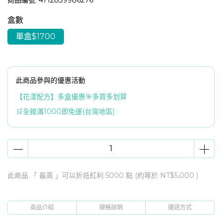
商品編號:
4712839986276
盒數
單盒$1700
此商品參與的優惠活動
【花漾配方】多盒優惠🎯多買多划算
🛒全館滿1000即免運(台灣地區)
此商品 「 最高 」可以折抵紅利
5000
點 (約等於
NT$5,000
)
商品介紹
規格說明
運送方式